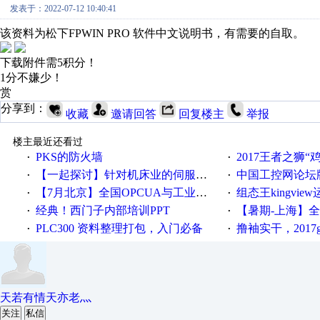
发表于：2022-07-12 10:40:41
该资料为松下FPWIN PRO 软件中文说明书，有需要的自取。
下载附件需5积分！
1分不嫌少！
赏
分享到：
收藏
邀请回答
回复楼主
举报
楼主最近还看过
PKS的防火墙
2017王者之狮“鸡”情签到
·
·
【一起探讨】针对机床业的伺服系统发展，您的期望是什么？
中国工控网论坛版块
·
·
【7月北京】全国OPCUA与工业互联技术培训班通知！
组态王kingvi
·
·
经典！西门子内部培训PPT
【暑期-上海】全国工业4.
·
·
PLC300 资料整理打包，入门必备
撸袖实干，2017gongkong
·
·
天若有情天亦老灬
关注
私信