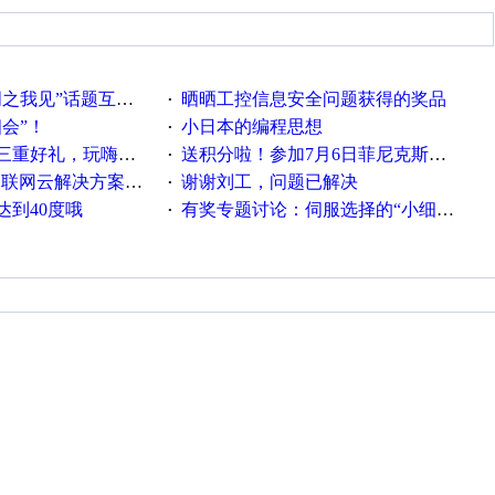
话题互动获奖名单发布公告
晒晒工控信息安全问题获得的奖品
·
相会”！
小日本的编程思想
·
重好礼，玩嗨夏日！
送积分啦！参加7月6日菲尼克斯在线研讨会即得
·
联网云解决方案实践及应用
谢谢刘工，问题已解决
·
达到40度哦
有奖专题讨论：伺服选择的“小细节大学问”奖励公告
·