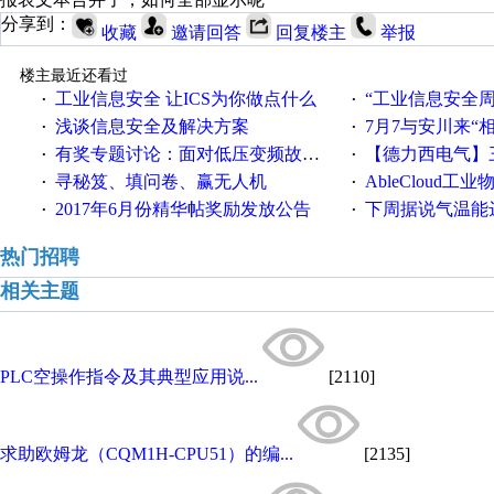
分享到：
收藏
邀请回答
回复楼主
举报
楼主最近还看过
工业信息安全 让ICS为你做点什么
“工业信息安全周之我见”
·
·
浅谈信息安全及解决方案
7月7与安川来“
·
·
有奖专题讨论：面对低压变频故障，老手是这样解决的！
【德力西电气】三
·
·
寻秘笈、填问卷、赢无人机
AbleCloud工业物
·
·
2017年6月份精华帖奖励发放公告
下周据说气温能
·
·
热门招聘
相关主题
PLC空操作指令及其典型应用说...
[2110]
求助欧姆龙（CQM1H-CPU51）的编...
[2135]