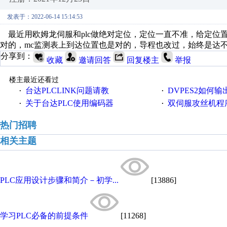
发表于：2022-06-14 15:14:53
最近用欧姆龙伺服和plc做绝对定位，定位一直不准，给定位置30mm
对的，mc监测表上到达位置也是对的，导程也改过，始终是达
分享到：
收藏
邀请回答
回复楼主
举报
楼主最近还看过
台达PLCLINK问题请教
DVPES2如何输出一个
·
·
关于台达PLC使用编码器
双伺服攻丝机程
·
·
热门招聘
相关主题
PLC应用设计步骤和简介－初学...
[13886]
学习PLC必备的前提条件
[11268]