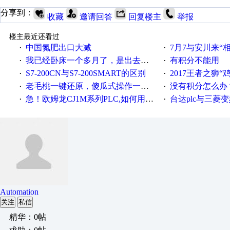
分享到：
收藏
邀请回答
回复楼主
举报
楼主最近还看过
中国氮肥出口大减
7月7与安川来“
·
·
我已经卧床一个多月了，是出去安装机械手在高速遭遇车祸所致:大家工作都要特别注意啊
有积分不能用
·
·
S7-200CN与S7-200SMART的区别
2017王者之狮“鸡”情签到
·
·
老毛桃一键还原，傻瓜式操作一键轻松备份还原；程序为向导式安装，一键即可实现自动备份或还原系统。
没有积分怎么办
·
·
急！欧姆龙CJ1M系列PLC,如何用时间控制变频器。要求时间在组态王中可以自由输入！拜托各位大神了！
台达plc与三菱
·
·
Automation
关注
私信
精华：0帖