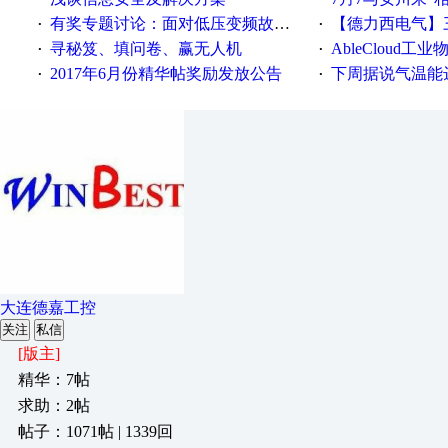
有奖专题讨论：面对低压变频故障，老手是这样解决的！
【德力西电气】三
·
·
寻秘笈、填问卷、赢无人机
AbleCloud工业物
·
·
2017年6月份精华帖奖励发放公告
下周据说气温能
·
·
大连德嘉工控
关注
私信
[版主]
精华：7帖
求助：2帖
帖子：1071帖 | 1339回