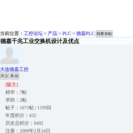
当前位置：
工控论坛
>
产品
>
PLC
>
德嘉PLC
我要发帖
德嘉千兆工业交换机设计及优点
大连德嘉工控
关注
私信
[版主]
精华：7帖
求助：2帖
帖子：1071帖 | 1339回
年度积分：432
历史总积分：8492
注册：2009年2月24日