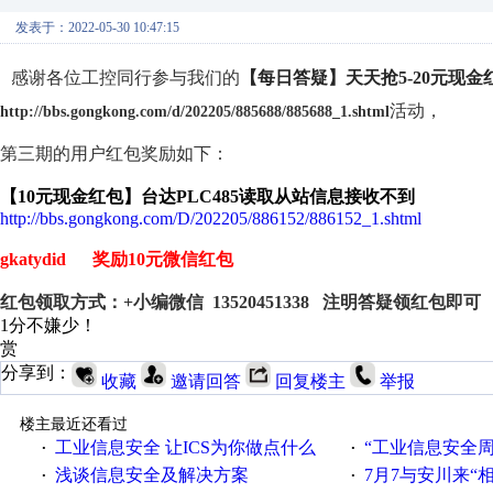
发表于：2022-05-30 10:47:15
感谢各位工控同行参与我们的
【每日答疑】天天抢5-20元现
活动，
http://bbs.gongkong.com/d/202205/885688/885688_1.shtml
第三期的用户红包奖励如下：
【10元现金红包】台达PLC485读取从站信息接收不到
http://bbs.gongkong.com/D/202205/886152/886152_1.shtml
gkatydid 奖励10元微信红包
红包领取方式：+小编微信 13520451338 注明答疑领红包即可
1分不嫌少！
赏
分享到：
收藏
邀请回答
回复楼主
举报
楼主最近还看过
工业信息安全 让ICS为你做点什么
“工业信息安全周之我见”
·
·
浅谈信息安全及解决方案
7月7与安川来“
·
·