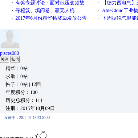
有奖专题讨论：面对低压变频故障，老手是这样解决的！
【德力西电气】三
·
·
寻秘笈、填问卷、赢无人机
AbleCloud工业物
·
·
2017年6月份精华帖奖励发放公告
下周据说气温能
·
·
pisces080
关注
私信
精华：0帖
求助：0帖
帖子：0帖 | 12回
年度积分：100
历史总积分：111
注册：2015年10月09日
发表于：2022-07-13 23:05:38