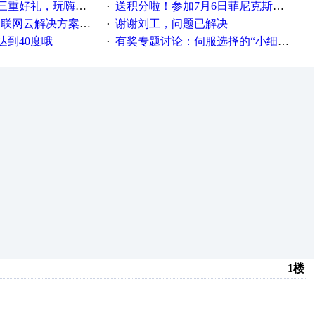
重好礼，玩嗨夏日！
送积分啦！参加7月6日菲尼克斯在线研讨会即得
·
联网云解决方案实践及应用
谢谢刘工，问题已解决
·
达到40度哦
有奖专题讨论：伺服选择的“小细节大学问”奖励公告
·
1楼