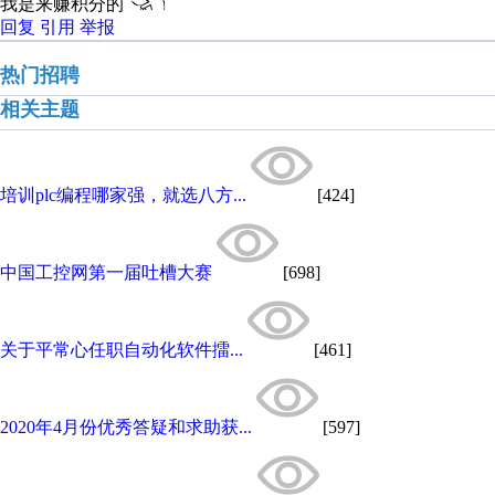
我是来赚积分的
回复
引用
举报
热门招聘
相关主题
培训plc编程哪家强，就选八方...
[424]
中国工控网第一届吐槽大赛
[698]
关于平常心任职自动化软件擂...
[461]
2020年4月份优秀答疑和求助获...
[597]