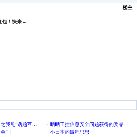
楼主
金红包！快来→
话题互动获奖名单发布公告
晒晒工控信息安全问题获得的奖品
·
相会”！
小日本的编程思想
·