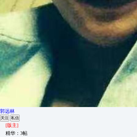
郭远林
关注
私信
[版主]
精华：3帖