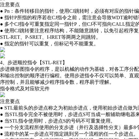
注意要点
● Pn：条件转移目的指针，使用CJ跳转时，必须有对应的指针
● 指针P所指的程序若在CJ指令之前，需注意会导致WDT逾时
● 多个CJ指令可重复指定同一指针P，但CJ不可指向CALL指
● 使用CJ跳转要注意程序结构，不能随意跳转，以免引起程序复杂
STL-RET、P-SRET、I-IRET等两两之间跳转。
● 指定的指针可以重复，但标记号不能重复。
4、步进顺控指令【STL-RET】
步进梯形图指令的程序，是以机械的动作为基础，对各工序分配状
和输出控制的顺序进行编程。使用步进指令不仅可以简单、直
序控制，并且能够减少程序指令数，程序易于理解。
指令格式及对应软元件
注意要点
● STL最前头的步进点称之为初始步进点，使用初始步进点做
● 当STL指令完全不被使用时，步进点S可当成一般辅助继电器
● 当STL指令使用时，步进点S的号码不可重复使用。
● 一个分支流程所使用的分支步进（并行及选择性分支）最多8
● 流程中的某一步进点可指定跳到另一个流程的任
一个
步进点。