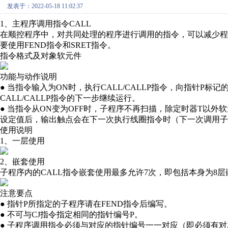
发表于：2022-05-18 11:02:37
1、主程序调用指令CALL
在顺控程序中，对共同处理的程序进行调用的指令，可以减少
要使用FEND指令和SRET指令。
指令格式及对象软
元件
功能与动作说明
● 当指令输入为ON时，执行CALL/CALLP指令，向指针P
CALL/CALLP指令的下一步继续运行。
● 当指令从ON变为OFF时，子程序不再扫描，除定时器T以外软
设定值后，输出触点会在下一次执行线圈指令时（下一次调用子
使用说明
1、一层使用
2、嵌套使用
子程序内的CALL指令嵌套使用最多允许7次，即包括本身为8层
注意要点
● 指针P所指定的子程序请在FEND指令后编写。
● 不可与CJ指令指定相同的指针编号P。
● 子程序调用指令必须与对应的指针编号一一对应（即必须有对应