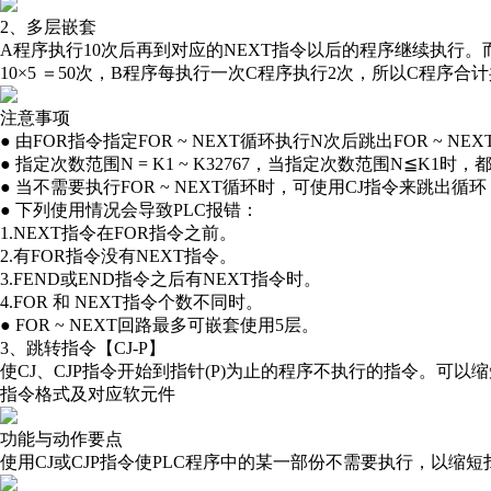
2、多层嵌套
A程序执行10次后再到对应的NEXT指令以后的程序继续执行。
10×5 ＝50次，B程序每执行一次C程序执行2次，所以C程序合计共执
注意事项
● 由FOR指令指定FOR ~ NEXT循环执行N次后跳出FOR ~ N
● 指定次数范围N = K1 ~ K32767，当指定次数范围N≦K1时
● 当不需要执行FOR ~ NEXT循环时，可使用CJ指令来跳出循环
● 下列使用情况会导致PLC报错：
1.NEXT指令在FOR指令之前。
2.有FOR指令没有NEXT指令。
3.FEND或END指令之后有NEXT指令时。
4.FOR 和 NEXT指令个数不同时。
● FOR ~ NEXT回路最多可嵌套使用5层。
3、跳转指令【CJ-P】
使CJ、CJP指令开始到指针(P)为止的程序不执行的指令。可以
指令格式及对应软元件
功能与动作要点
使用CJ或CJP指令使PLC程序中的某一部份不需要执行，以