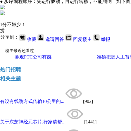
● 步序编程顺序：先进行驱动，再进行转移，不能颠倒，如下图
1分不嫌少！
赏
分享到：
收藏
邀请回答
回复楼主
举报
楼主最近还看过
参观PTC公司有感
准确把握人工智
·
·
热门招聘
相关主题
有没有线缆方式传输10公里的...
[902]
关于东芝神经元芯片,行家请帮...
[1441]