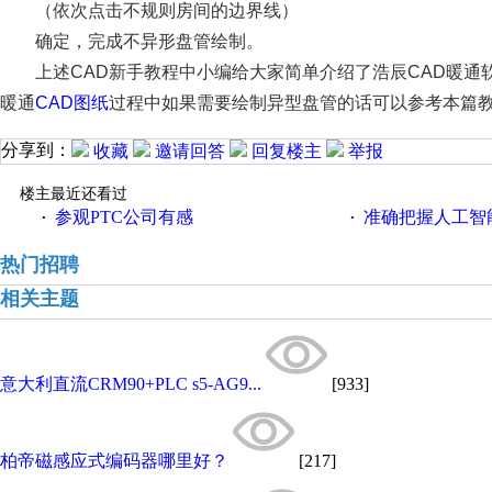
（依次点击不规则房间的边界线）
确定，完成不异形盘管绘制。
上述CAD新手教程中小编给大家简单介绍了浩辰CAD暖
暖通
CAD图纸
过程中如果需要绘制异型盘管的话可以参考本篇教
分享到：
收藏
邀请回答
回复楼主
举报
楼主最近还看过
参观PTC公司有感
准确把握人工智
·
·
热门招聘
相关主题
意大利直流CRM90+PLC s5-AG9...
[933]
柏帝磁感应式编码器哪里好？
[217]