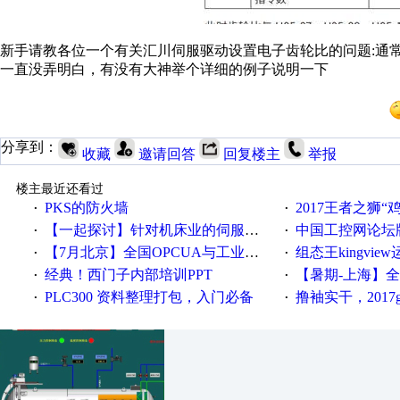
新手请教各位一个有关汇川伺服驱动设置电子齿轮比的问题:通常
一直没弄明白，有没有大神举个详细的例子说明一下
分享到：
收藏
邀请回答
回复楼主
举报
楼主最近还看过
PKS的防火墙
2017王者之狮“鸡”情签到
·
·
【一起探讨】针对机床业的伺服系统发展，您的期望是什么？
中国工控网论坛版块
·
·
【7月北京】全国OPCUA与工业互联技术培训班通知！
组态王kingvi
·
·
经典！西门子内部培训PPT
【暑期-上海】全国工业4.
·
·
PLC300 资料整理打包，入门必备
撸袖实干，2017gongkong
·
·