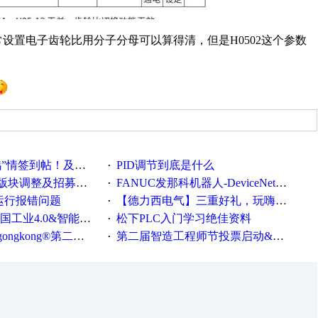
设置电子齿轮比用分子分母可以算得清，但是H0502这个参数
帖！及时更新在线研讨会预告
PID调节到底是什么
·
调整及招募版主公告
FANUC发那科机器人-DeviceNet通信使用手册(中文)
·
ew运行报错问题
【德力西电气】三重好礼，玩嗨夏日！
·
0&智能制造高级培训班通知！
松下PLC入门学习绝佳资料
·
®第二届智造工程师节正式起航！
第二届智造工程师节投票启动&周周有礼！
·