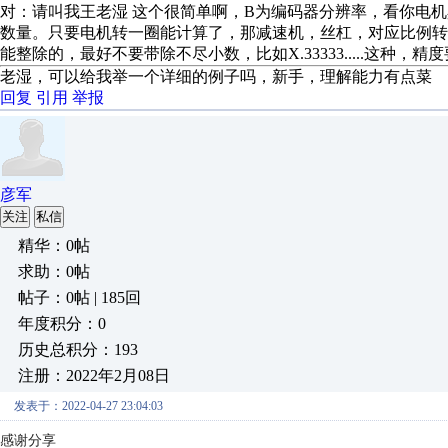
对：请叫我王老湿 这个很简单啊，B为编码器分辨率，看你电机
数量。只要电机转一圈能计算了，那减速机，丝杠，对应比例
能整除的，最好不要带除不尽小数，比如X.33333.....这
老湿，可以给我举一个详细的例子吗，新手，理解能力有点菜
回复
引用
举报
彦军
关注
私信
精华：0帖
求助：0帖
帖子：0帖 | 185回
年度积分：0
历史总积分：193
注册：2022年2月08日
发表于：2022-04-27 23:04:03
感谢分享