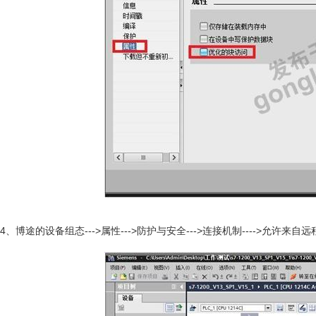
4、博途的设备组态--->属性--->防护与安全--->连接机制---->允许来