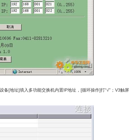
、PLC设备[地址]填入多功能交换机内置IP地址，[循环操作]打“√”；V3触屏