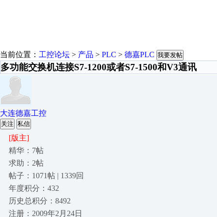
当前位置：
工控论坛
>
产品
>
PLC
>
德嘉PLC
我要发帖
多功能交换机连接S7-1200或者S7-1500和V3通讯
大连德嘉工控
关注
私信
[版主]
精华：7帖
求助：2帖
帖子：1071帖 | 1339回
年度积分：432
历史总积分：8492
注册：2009年2月24日