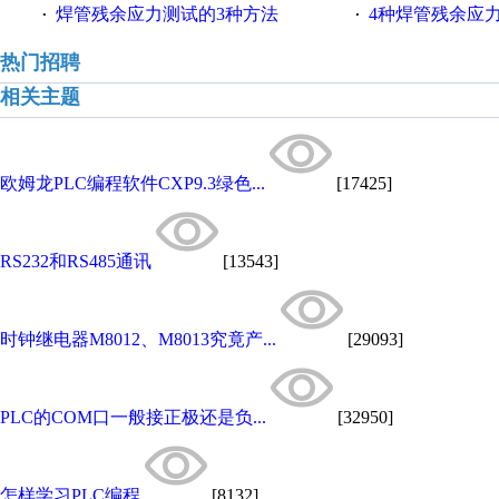
焊管残余应力测试的3种方法
4种焊管残余应
·
·
热门招聘
相关主题
欧姆龙PLC编程软件CXP9.3绿色...
[17425]
RS232和RS485通讯
[13543]
时钟继电器M8012、M8013究竟产...
[29093]
PLC的COM口一般接正极还是负...
[32950]
怎样学习PLC编程
[8132]