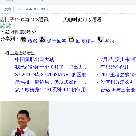
发表于：2022-04-18 16:09:30
西门子1200与DCS通讯............无聊时候可以看看
下载附件需0积分！
分享到：
收藏
邀请回答
回复楼主
举报
楼主最近还看过
中国氮肥出口大减
7月7与安川来“
·
·
我已经卧床一个多月了，是出去安装机械手在高速遭遇车祸所致:大家工作都要特别注意啊
有积分不能用
·
·
S7-200CN与S7-200SMART的区别
2017王者之狮“鸡”情签到
·
·
老毛桃一键还原，傻瓜式操作一键轻松备份还原；程序为向导式安装，一键即可实现自动备份或还原系统。
没有积分怎么办
·
·
急！欧姆龙CJ1M系列PLC,如何用时间控制变频器。要求时间在组态王中可以自由输入！拜托各位大神了！
台达plc与三菱
·
·