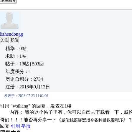
发表回复
lizhendongg
关注
私信
精华：0帖
求助：1帖
帖子：13帖 | 503回
年度积分：1
历史总积分：2734
注册：2016年9月12日
发表于：2023-07-23 11:02:06
引用 "wsiliang" 的回复，发表在1楼
内容： 我的这个帖子里有，你可以自己去下载看一下，威伦触
哥们！！！能否再分享一下《
》
威伦触摸屏宏指令各种函数源程序
回复
引用
举报