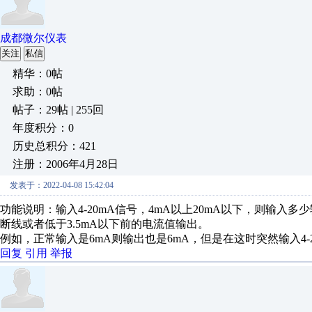
成都微尔仪表
关注
私信
精华：0帖
求助：0帖
帖子：29帖 | 255回
年度积分：0
历史总积分：421
注册：2006年4月28日
发表于：2022-04-08 15:42:04
功能说明：
输入4-20mA信号，4mA以上20mA以下，则输入多
断线或者低于3.5mA以下前的电流值输出。
例如，正常输入是6mA则输出也是6mA，但是在这时突然
输入4
回复
引用
举报