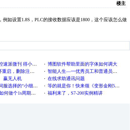
楼主
例如设置1.8S，PLC的接收数据应该是1800，这个应该怎么做
刊 得小米手环 中奖通知
博图软件帮助里面的字体如何调大
·
，删除注册表信息没有用
智能人生—一优秀员工和普通员工差别，精辟到位！
·
、赢无人机
在线求助通讯问题
·
“小细节大学问”奖励公告
等的就是你！快来领《变形金刚5》观影券
·
何做个1s周期循环的脚本
福利来了，S7-200实例精讲
·