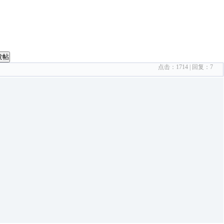
发帖
点击：
1714
| 回复：
7