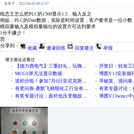
发表于：2022-04-02 09:47:07
组态王怎么把PLC的1500显示1.5，输入反之
例如：PLC的Dint数据，实际是时间设置，客户要求是一位小数，
模拟量输入及模拟量输出的设置方可达到要求
1分不嫌少！
赏
分享到：
收藏
邀请回答
回复楼主
举报
楼主最近还看过
【德力西电气】三重好礼，玩嗨夏日！
开奖日：转发工控速派微
·
·
MCGS屏无法显示数据
博图V13安装循环重启
·
·
送积分啦！参加7月6日菲尼克斯在线研讨会即得
寻秘笈、填问卷
·
·
有奖问卷-赛默飞精细化工行业有奖调查来袭！
有奖专题讨论：伺服选择的
·
·
有奖专题讨论：面对低压变频故障，老手是这样解决的！
博图V13wincc中如
·
·