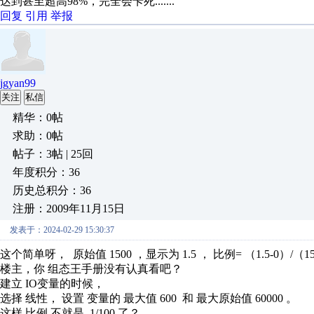
达到甚至超高98%，完全会卡死.......
回复
引用
举报
jgyan99
关注
私信
精华：0帖
求助：0帖
帖子：3帖 | 25回
年度积分：36
历史总积分：36
注册：2009年11月15日
发表于：2024-02-29 15:30:37
这个简单呀， 原始值 1500 ，显示为 1.5 ， 比例=
（
1.5-0）/（15
楼主，你 组态王手册没有认真看吧？
建立 IO变量的时候，
选择 线性， 设置 变量的 最大值 600 和 最大原始值 60000 。
这样 比例 不就是 1/100 了？