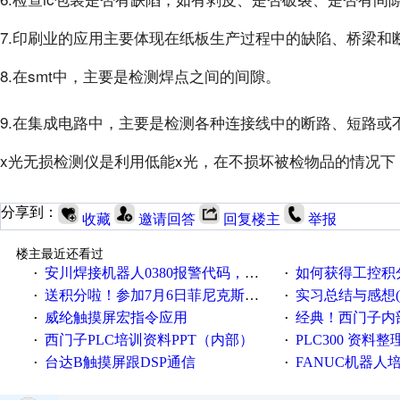
7.印刷业的应用主要体现在纸板生产过程中的缺陷、桥梁和
8.在smt中，主要是检测焊点之间的间隙。
9.在集成电路中，主要是检测各种连接线中的断路、短路或
x光无损检测仪是利用低能x光，在不损坏被检物品的情况下
分享到：
收藏
邀请回答
回复楼主
举报
楼主最近还看过
安川焊接机器人0380报警代码，位置未确认，怎么解决？
如何获得工控积
·
·
送积分啦！参加7月6日菲尼克斯在线研讨会即得
实习总结与感想(个人感想，来
·
·
威纶触摸屏宏指令应用
经典！西门子内部
·
·
西门子PLC培训资料PPT（内部）
PLC300 资料
·
·
台达B触摸屏跟DSP通信
FANUC机器人
·
·