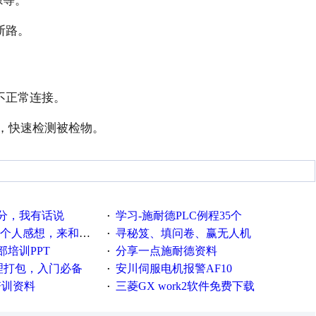
断路。
不正常连接。
，快速检测被检物。
分，我有话说
学习-施耐德PLC例程35个
·
和大家分享下，不喜勿喷,谢谢）
寻秘笈、填问卷、赢无人机
·
培训PPT
分享一点施耐德资料
·
整理打包，入门必备
安川伺服电机报警AF10
·
培训资料
三菱GX work2软件免费下载
·