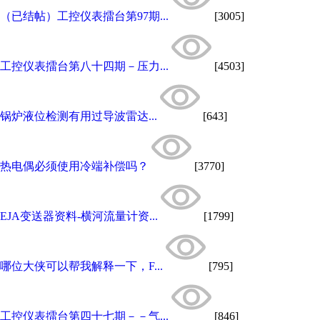
（已结帖）工控仪表擂台第97期...
[3005]
工控仪表擂台第八十四期－压力...
[4503]
锅炉液位检测有用过导波雷达...
[643]
热电偶必须使用冷端补偿吗？
[3770]
EJA变送器资料-横河流量计资...
[1799]
哪位大侠可以帮我解释一下，F...
[795]
工控仪表擂台第四十七期－－气...
[846]