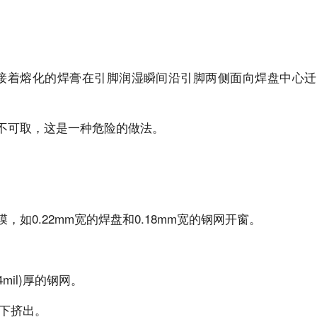
，接着熔化的焊膏在引脚润湿瞬间沿引脚两侧面向焊盘中心迁
不可取，这是一种危险的做法。
0.22mm宽的焊盘和0.18mm宽的钢网开窗。
4mil)厚的钢网。
网下挤出。