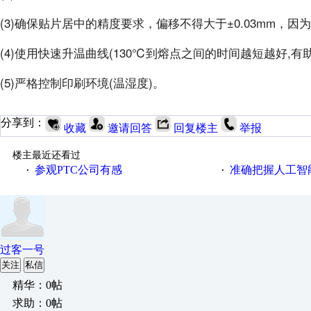
(3)确保贴片居中的精度要求，偏移不得大于±0.03mm，
(4)使用快速升温曲线(130℃到熔点之间的时间越短越好,有
(5)严格控制印刷环境(温湿度)。
分享到：
收藏
邀请回答
回复楼主
举报
楼主最近还看过
参观PTC公司有感
准确把握人工智
·
·
过客一号
关注
私信
精华：0帖
求助：0帖