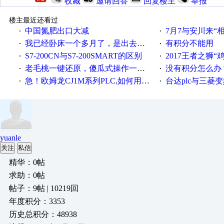
收藏
邀请回答
回复楼主
举报
楼主最近还看过
中国氮肥出口大减
7月7与安川来“
·
·
我已经卧床一个多月了，是出去安装机械手在高速遭遇车祸所致:大家工作都要特别注意啊
有积分不能用
·
·
S7-200CN与S7-200SMART的区别
2017王者之狮“鸡”情签到
·
·
老毛桃一键还原，傻瓜式操作一键轻松备份还原；程序为向导式安装，一键即可实现自动备份或还原系统。
没有积分怎么办
·
·
急！欧姆龙CJ1M系列PLC,如何用时间控制变频器。要求时间在组态王中可以自由输入！拜托各位大神了！
台达plc与三菱
·
·
yuanle
关注
私信
精华：0帖
求助：0帖
帖子：9帖 | 10219回
年度积分：3353
历史总积分：48938