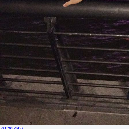
z317858590