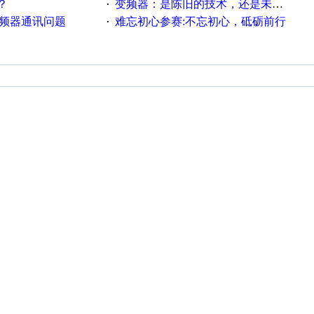
？
变频器：是陈旧的技术，还是未来的幕后英雄？
·
变频器通讯问题
难忘初心参赛:不忘初心，砥砺前行
·