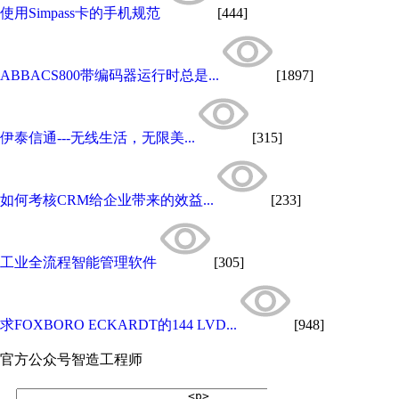
使用Simpass卡的手机规范
[444]
ABBACS800带编码器运行时总是...
[1897]
伊泰信通---无线生活，无限美...
[315]
如何考核CRM给企业带来的效益...
[233]
工业全流程智能管理软件
[305]
求FOXBORO ECKARDT的144 LVD...
[948]
官方公众号
智造工程师