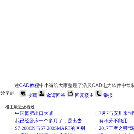
上述
CAD教程
中小编给大家整理了浩辰CAD电力软件中绘
分享到：
收藏
邀请回答
回复楼主
举报
楼主最近还看过
中国氮肥出口大减
7月7与安川来“
·
·
我已经卧床一个多月了，是出去安装机械手在高速遭遇车祸所致:大家工作都要特别注意啊
有积分不能用
·
·
S7-200CN与S7-200SMART的区别
2017王者之狮“鸡”情签到
·
·