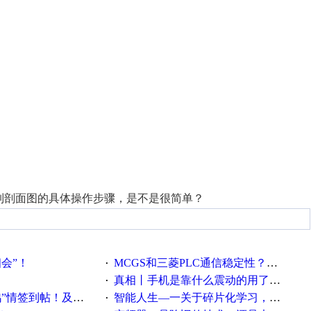
制剖面图的具体操作步骤，是不是很简单？
相会”！
MCGS和三菱PLC通信稳定性？？？
·
真相丨手机是靠什么震动的用了这么多年才知道！
·
帖！及时更新在线研讨会预告
智能人生—一关于碎片化学习，看这一篇就够了！
·