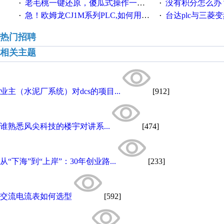
老毛桃一键还原，傻瓜式操作一键轻松备份还原；程序为向导式安装，一键即可实现自动备份或还原系统。
没有积分怎么办
·
·
急！欧姆龙CJ1M系列PLC,如何用时间控制变频器。要求时间在组态王中可以自由输入！拜托各位大神了！
台达plc与三菱
·
·
热门招聘
相关主题
业主（水泥厂系统）对dcs的项目...
[912]
谁熟悉风尖科技的楼宇对讲系...
[474]
从“下海”到“上岸”：30年创业路...
[233]
交流电流表如何选型
[592]