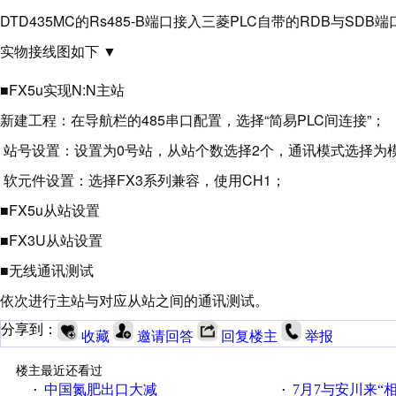
DTD435MC的Rs485-B端口接入三菱PLC自带的RDB与SDB端
实物接线图如下 ▼
■FX5u实现N:N主站
新建工程：在导航栏的485串口配置，选择“简易PLC间连接”；
站号设置：设置为0号站，从站个数选择2个，通讯模式选择为
软元件设置：选择FX3系列兼容，使用CH1；
■FX5u从站设置
■FX3U从站设置
■无线通讯测试
依次进行主站与对应从站之间的通讯测试。
分享到：
收藏
邀请回答
回复楼主
举报
楼主最近还看过
中国氮肥出口大减
7月7与安川来“
·
·