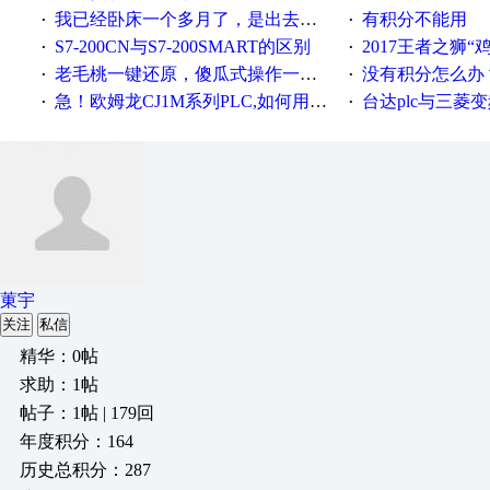
我已经卧床一个多月了，是出去安装机械手在高速遭遇车祸所致:大家工作都要特别注意啊
有积分不能用
·
·
S7-200CN与S7-200SMART的区别
2017王者之狮“鸡”情签到
·
·
老毛桃一键还原，傻瓜式操作一键轻松备份还原；程序为向导式安装，一键即可实现自动备份或还原系统。
没有积分怎么办
·
·
急！欧姆龙CJ1M系列PLC,如何用时间控制变频器。要求时间在组态王中可以自由输入！拜托各位大神了！
台达plc与三菱
·
·
菄宇
关注
私信
精华：0帖
求助：1帖
帖子：1帖 | 179回
年度积分：164
历史总积分：287