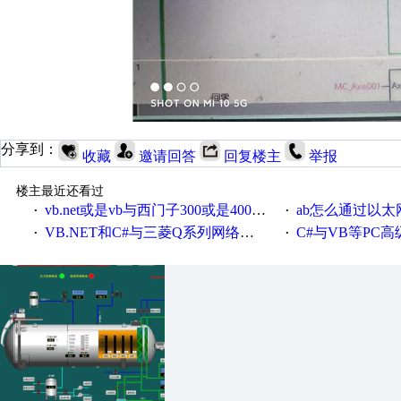
分享到：
收藏
邀请回答
回复楼主
举报
楼主最近还看过
vb.net或是vb与西门子300或是400plc通信怎么想编写呀！
ab怎么通过以太网跟
·
·
VB.NET和C#与三菱Q系列网络通讯的源代码
C#与VB等PC高级语言与S7
·
·