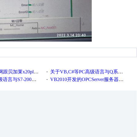
贝加莱x20plc通讯
关于VB,C#等PC高级语言与Q系列通讯
·
-200的CP243以太网通讯
VB2010开发的OPCServer服务器软件(含源代码)
·