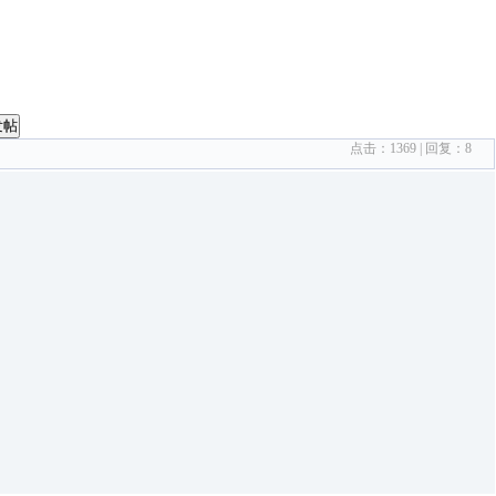
发帖
点击：
1369
| 回复：
8