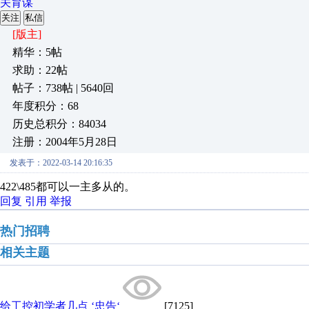
关育谋
关注
私信
[版主]
精华：5帖
求助：22帖
帖子：738帖 | 5640回
年度积分：68
历史总积分：84034
注册：2004年5月28日
发表于：2022-03-14 20:16:35
422\485都可以一主多从的。
回复
引用
举报
热门招聘
相关主题
给工控初学者几点 ‘忠告‘
[7125]