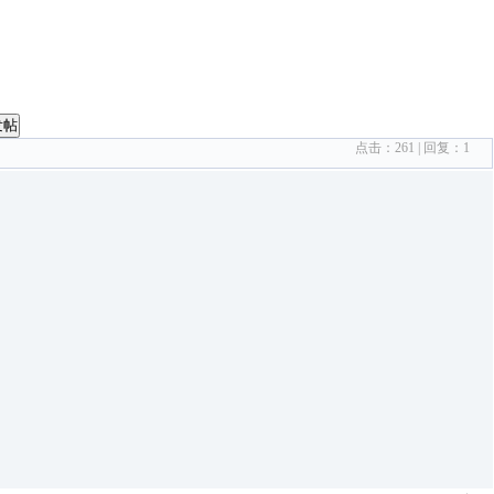
发帖
点击：
261
| 回复：
1