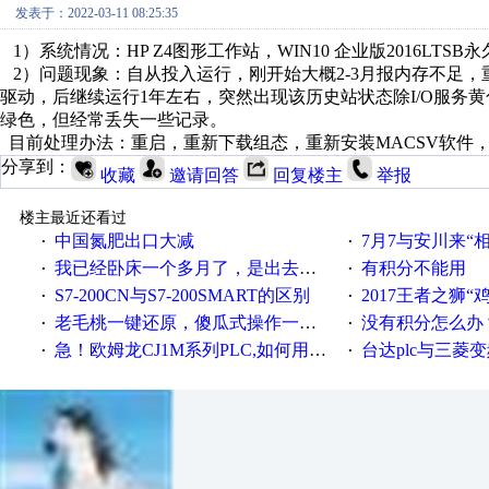
发表于：2022-03-11 08:25:35
1）系统情况：HP Z4图形工作站，WIN10 企业版2016LTSB永久
2）问题现象：自从投入运行，刚开始大概2-3月报内存不足，
驱动，后继续运行1年左右，突然出现该历史站状态除I/O服务
绿色，但经常丢失一些记录。
目前处理办法：重启，重新下载组态，重新安装MACSV软件
分享到：
收藏
邀请回答
回复楼主
举报
楼主最近还看过
中国氮肥出口大减
7月7与安川来“
·
·
我已经卧床一个多月了，是出去安装机械手在高速遭遇车祸所致:大家工作都要特别注意啊
有积分不能用
·
·
S7-200CN与S7-200SMART的区别
2017王者之狮“鸡”情签到
·
·
老毛桃一键还原，傻瓜式操作一键轻松备份还原；程序为向导式安装，一键即可实现自动备份或还原系统。
没有积分怎么办
·
·
急！欧姆龙CJ1M系列PLC,如何用时间控制变频器。要求时间在组态王中可以自由输入！拜托各位大神了！
台达plc与三菱
·
·