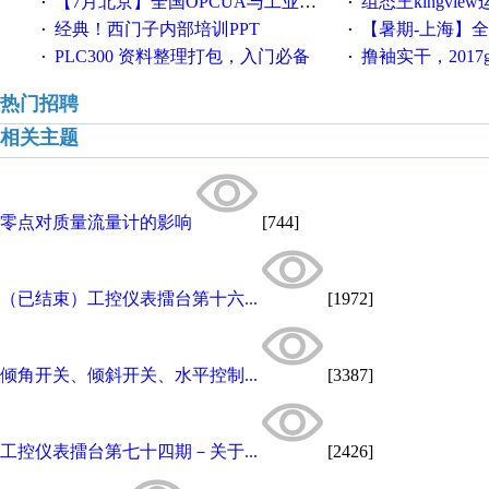
【7月北京】全国OPCUA与工业互联技术培训班通知！
组态王kingvi
·
·
经典！西门子内部培训PPT
【暑期-上海】全国工业4.
·
·
PLC300 资料整理打包，入门必备
撸袖实干，2017gongkong
·
·
热门招聘
相关主题
零点对质量流量计的影响
[744]
（已结束）工控仪表擂台第十六...
[1972]
倾角开关、倾斜开关、水平控制...
[3387]
工控仪表擂台第七十四期－关于...
[2426]