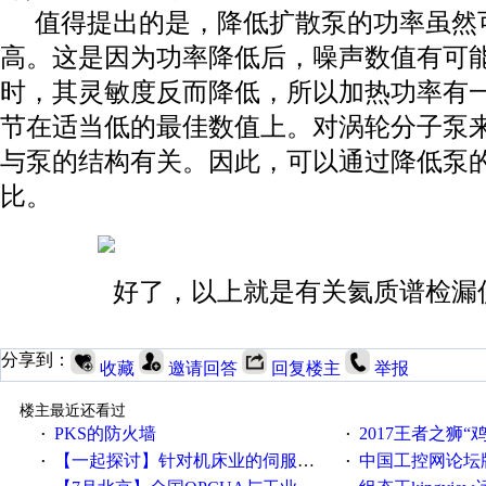
值得提出的是，降低扩散泵的功率虽然
高。这是因为功率降低后，噪声数值有可
时，其灵敏度反而降低，所以加热功率有
节在适当低的最佳数值上。对涡轮分子泵
与泵的结构有关。因此，可以通过降低泵
比。
好了，以上就是有关
氦
质谱检漏
分享到：
收藏
邀请回答
回复楼主
举报
楼主最近还看过
PKS的防火墙
2017王者之狮“鸡”情签到
·
·
【一起探讨】针对机床业的伺服系统发展，您的期望是什么？
中国工控网论坛版块
·
·