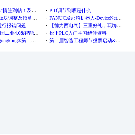
帖！及时更新在线研讨会预告
PID调节到底是什么
·
调整及招募版主公告
FANUC发那科机器人-DeviceNet通信使用手册(中文)
·
ew运行报错问题
【德力西电气】三重好礼，玩嗨夏日！
·
0&智能制造高级培训班通知！
松下PLC入门学习绝佳资料
·
®第二届智造工程师节正式起航！
第二届智造工程师节投票启动&周周有礼！
·