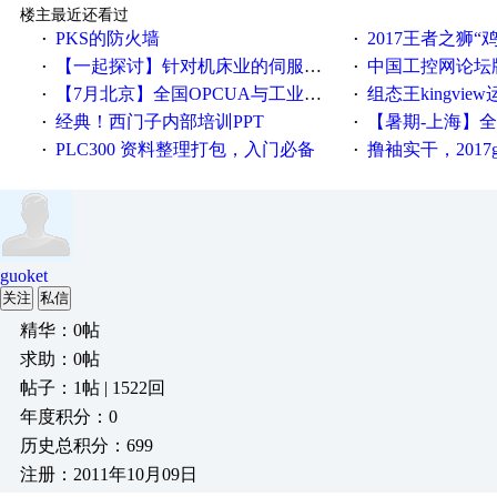
楼主最近还看过
PKS的防火墙
2017王者之狮“鸡”情签到
·
·
【一起探讨】针对机床业的伺服系统发展，您的期望是什么？
中国工控网论坛版块
·
·
【7月北京】全国OPCUA与工业互联技术培训班通知！
组态王kingvi
·
·
经典！西门子内部培训PPT
【暑期-上海】全国工业4.
·
·
PLC300 资料整理打包，入门必备
撸袖实干，2017gongkong
·
·
guoket
关注
私信
精华：0帖
求助：0帖
帖子：1帖 | 1522回
年度积分：0
历史总积分：699
注册：2011年10月09日