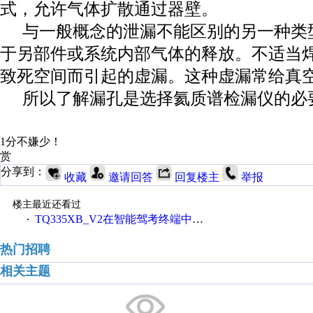
式，允许气体扩散通过器壁。
与一般概念的泄漏不能区别的另一种类
于另部件或系统内部气体的释放。不适当
致死空间而引起的虚漏。这种虚漏常给真
所以了解漏孔是选择氦质谱检漏仪的必
1分不嫌少！
赏
分享到：
收藏
邀请回答
回复楼主
举报
楼主最近还看过
TQ335XB_V2在智能驾考终端中的应用
·
热门招聘
相关主题