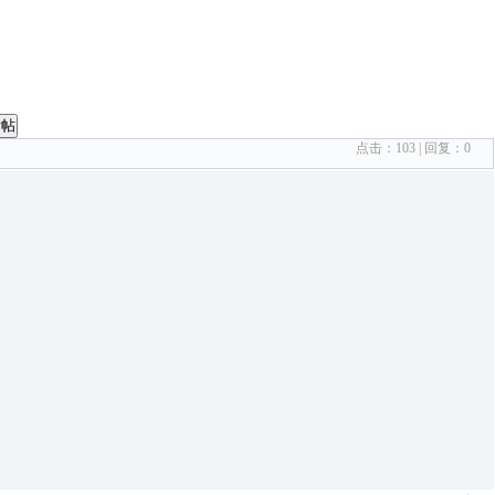
发帖
点击：
103
| 回复：
0