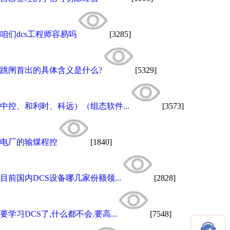
咱们dcs工程师容易吗
[3285]
跳闸首出的具体含义是什么?
[5329]
中控、和利时、科远）（组态软件...
[3573]
电厂的输煤程控
[1840]
目前国内DCS设备哪几家份额领...
[2828]
要学习DCS了,什么都不会.要高...
[7548]