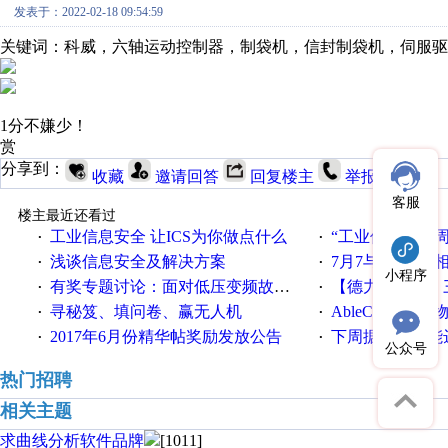
发表于：2022-02-18 09:54:59
关键词：科威，六轴运动控制器，制袋机，信封制袋机，伺服驱
1分不嫌少！
赏
分享到：
收藏
邀请回答
回复楼主
举报
客服
楼主最近还看过
工业信息安全 让ICS为你做点什么
“工业信息安全周之我见”
·
·
浅谈信息安全及解决方案
7月7与安川来“
·
·
小程序
有奖专题讨论：面对低压变频故障，老手是这样解决的！
【德力西电气】三
·
·
寻秘笈、填问卷、赢无人机
AbleCloud工业物
·
·
2017年6月份精华帖奖励发放公告
下周据说气温能
·
·
公众号
热门招聘
相关主题
求曲线分析软件品牌
[1011]