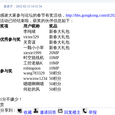
发表于：2022-02-15 14:51:54
感谢大家参与论坛的春节有奖活动，
http://bbs.gongkong.com/d/2
活动已经结束啦，获奖的伙伴信息如下：
奖项
用户昵称
奖品
李纯绪
新春大礼包
victor329
新春大礼包
优秀参与奖
关育谋
新春大礼包
一颗小小草
新春大礼包
xiexie1999
20MP
时空捻线机
10MP
工控老杨K
10MP
robingsion
10MP
参与奖
wang783329
50积分
wwwzsw1234
50积分
嗯嗯啊啊嗯
50积分
何处的风
50积分
1分不嫌少！
赏
分享到：
收藏
邀请回答
回复楼主
举报