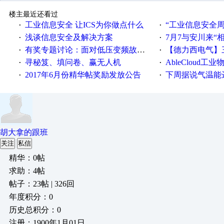
楼主最近还看过
工业信息安全 让ICS为你做点什么
“工业信息安全周之我见”
·
·
浅谈信息安全及解决方案
7月7与安川来“
·
·
有奖专题讨论：面对低压变频故障，老手是这样解决的！
【德力西电气】三
·
·
寻秘笈、填问卷、赢无人机
AbleCloud工业物
·
·
2017年6月份精华帖奖励发放公告
下周据说气温能
·
·
胡大拿的跟班
关注
私信
精华：0帖
求助：4帖
帖子：23帖 | 326回
年度积分：0
历史总积分：0
注册：1900年1月01日