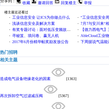
分享到：
收藏
邀请回答
回复楼主
举报
楼主最近还看过
工业信息安全 让ICS为你做点什么
“工业信息安全周之我见”
·
·
浅谈信息安全及解决方案
7月7与安川来“
·
·
有奖专题讨论：面对低压变频故障，老手是这样解决的！
【德力西电气】三
·
·
寻秘笈、填问卷、赢无人机
AbleCloud工业物
·
·
2017年6月份精华帖奖励发放公告
下周据说气温能
·
·
热门招聘
相关主题
造成电气设备绝缘老化的因素
[1363]
再次拆卸空气过滤减压阀
[5367]