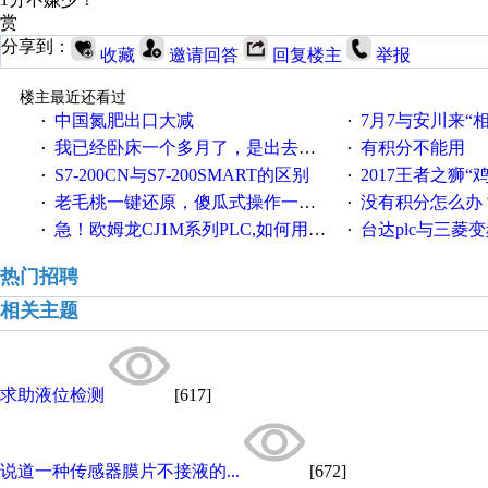
赏
分享到：
收藏
邀请回答
回复楼主
举报
楼主最近还看过
中国氮肥出口大减
7月7与安川来“
·
·
我已经卧床一个多月了，是出去安装机械手在高速遭遇车祸所致:大家工作都要特别注意啊
有积分不能用
·
·
S7-200CN与S7-200SMART的区别
2017王者之狮“鸡”情签到
·
·
老毛桃一键还原，傻瓜式操作一键轻松备份还原；程序为向导式安装，一键即可实现自动备份或还原系统。
没有积分怎么办
·
·
急！欧姆龙CJ1M系列PLC,如何用时间控制变频器。要求时间在组态王中可以自由输入！拜托各位大神了！
台达plc与三菱
·
·
热门招聘
相关主题
求助液位检测
[617]
说道一种传感器膜片不接液的...
[672]