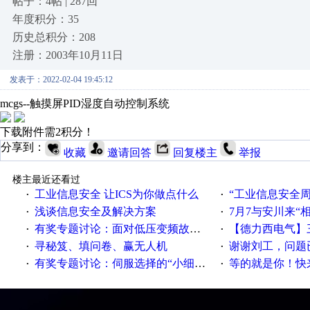
帖子：4帖 | 287回
年度积分：35
历史总积分：208
注册：2003年10月11日
发表于：2022-02-04 19:45:12
mcgs--触摸屏PID湿度自动控制系统
下载附件需2积分！
分享到：
收藏
邀请回答
回复楼主
举报
楼主最近还看过
工业信息安全 让ICS为你做点什么
“工业信息安全周之我见”
·
·
浅谈信息安全及解决方案
7月7与安川来“
·
·
有奖专题讨论：面对低压变频故障，老手是这样解决的！
【德力西电气】三
·
·
寻秘笈、填问卷、赢无人机
谢谢刘工，问题
·
·
有奖专题讨论：伺服选择的“小细节大学问”奖励公告
等的就是你！快来领
·
·