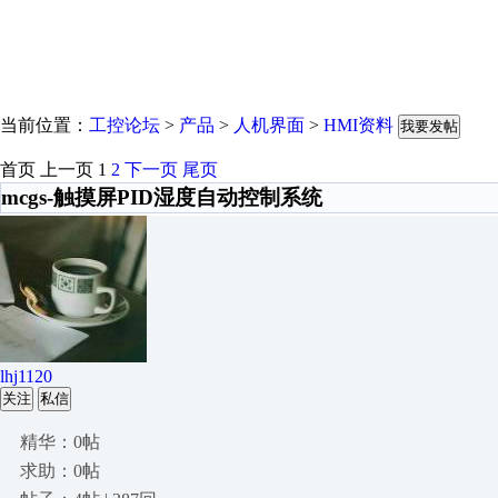
当前位置：
工控论坛
>
产品
>
人机界面
>
HMI资料
我要发帖
首页
上一页
1
2
下一页
尾页
mcgs-触摸屏PID湿度自动控制系统
lhj1120
关注
私信
精华：0帖
求助：0帖