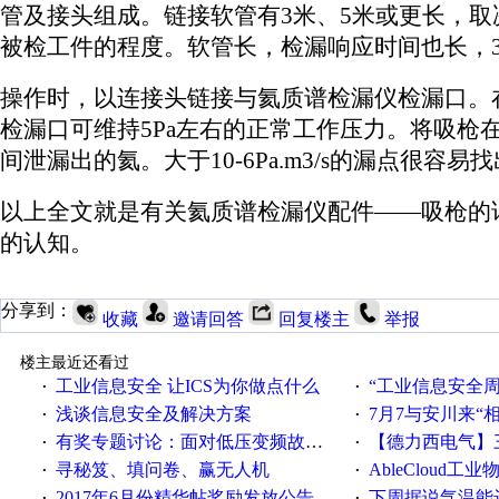
管及接头组成。链接软管有3米、5米或更长，
被检工件的程度。软管长，检漏响应时间也长，
操作时，以连接头链接与氦质谱检漏仪检漏口。
检漏口可维持5Pa左右的正常工作压力。将吸枪
间泄漏出的氦。大于10-6Pa.m3/s的漏点很
以上全文就是有关
氦质谱检漏仪
配件——吸枪的
的认知。
分享到：
收藏
邀请回答
回复楼主
举报
楼主最近还看过
工业信息安全 让ICS为你做点什么
“工业信息安全周之我见”
·
·
浅谈信息安全及解决方案
7月7与安川来“
·
·
有奖专题讨论：面对低压变频故障，老手是这样解决的！
【德力西电气】三
·
·
寻秘笈、填问卷、赢无人机
AbleCloud工业物
·
·
2017年6月份精华帖奖励发放公告
下周据说气温能
·
·