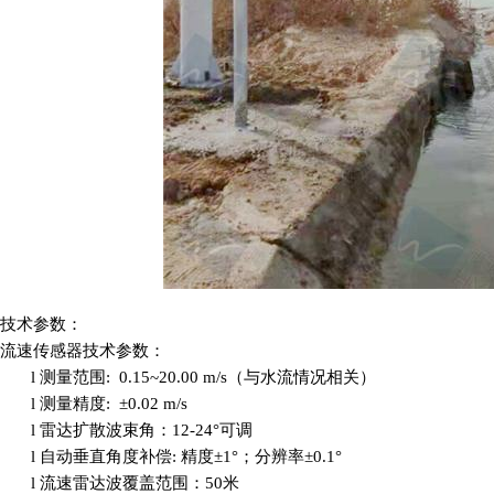
技术参数：
流速传感器技术参数：
l
测量范围
: 0.15~20.00 m/s（与水流情况相关）
l
测量精度
: ±0.02 m/s
l
雷达扩散波束角：
12-24°可调
l
自动垂直角度补偿
: 精度±1°；分辨率±0.1°
l
流速雷达波覆盖
范围：
50米