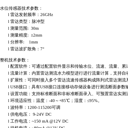
水位传感器技术参数：
l
雷达发射频率：
26GHz
l
雷达类型：脉冲型
l
测量范围
: 30m
l
测量精度
: ±2mm
l
分辨率
: 1mm
l
雷达波扩散角：
7°
整机技术参数：
l
配置软件：可通过配置软件显示
和传输
水位、流速、流量、累
l
流量计算
：内置雷达测流水力模型进行进行流量计算，支持自
l
扩展
性：可同时接入多个雷达流速传感器构成阵列式雷达测流
l
USB接口：具有USB接口连接移动存储设备进行测流断面参数
l
设置功能：支持标准断面和非标准断面录入、可预置雷达实测
l
环境
适应性
：温度：
-40～+85℃；湿度：≤95%。
l
波特率：
1200-115200可调
l
供电电压
：
9-24V DC
l
工作电流
：
~
150
m
A @12V DC