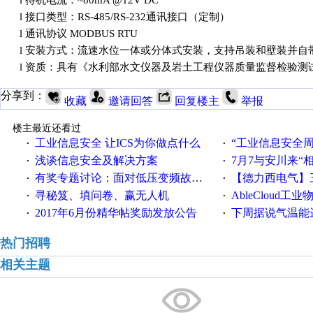
l
待机电流：
~80mA
@12V DC
l
接口类型：
RS-485/RS-232通讯接口（定制）
l
通讯协议
MODBUS RTU
l
安装方式：流速水位一体或分体式安装，支持吊装和壁装并自
l
资质：具有《水利部水文仪器及岩土工程仪器质量监督检验测
分享到：
收藏
邀请回答
回复楼主
举报
楼主最近还看过
工业信息安全 让ICS为你做点什么
“工业信息安全周之我见”
·
·
浅谈信息安全及解决方案
7月7与安川来“
·
·
有奖专题讨论：面对低压变频故障，老手是这样解决的！
【德力西电气】三
·
·
寻秘笈、填问卷、赢无人机
AbleCloud工业物
·
·
2017年6月份精华帖奖励发放公告
下周据说气温能
·
·
热门招聘
相关主题