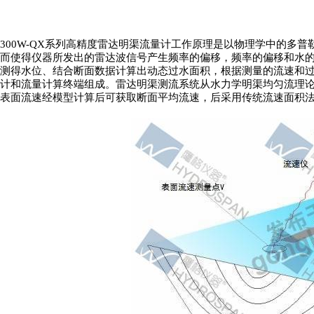
300W-QX系列高精度
雷达明渠流量计工作原理是以物理学中的多普
而使得仪器所发出的
雷达
波信号产生频率的偏移，频率的偏移和
水
测得
水
位
、
结合
断面
数据
计算出
动态过水
面积，根据测量的流速和
计和流量计算终端组成。雷达明渠测流系统从水力学明渠均匀流理
表面流速经模型计算后可获取断面平均流速，后采用传统流速面积