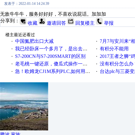
发表于：2022-01-14 14:24:39
无敌牛牛牛，服务好好好，不喜欢说屁话。加加加
分享到：
收藏
邀请回答
回复楼主
举报
楼主最近还看过
中国氮肥出口大减
7月7与安川来“
·
·
我已经卧床一个多月了，是出去安装机械手在高速遭遇车祸所致:大家工作都要特别注意啊
有积分不能用
·
·
S7-200CN与S7-200SMART的区别
2017王者之狮“鸡”情签到
·
·
老毛桃一键还原，傻瓜式操作一键轻松备份还原；程序为向导式安装，一键即可实现自动备份或还原系统。
没有积分怎么办
·
·
急！欧姆龙CJ1M系列PLC,如何用时间控制变频器。要求时间在组态王中可以自由输入！拜托各位大神了！
台达plc与三菱
·
·
腾波.家族