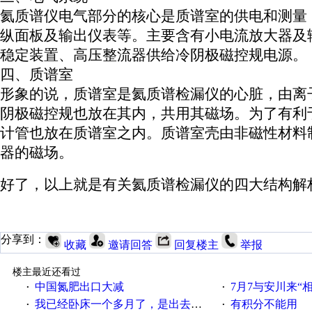
氦质谱仪电气部分的核心是质谱室的供电和测量
纵面板及输出仪表等。主要含有小电流放大器及
稳定装置、高压整流器供给冷阴极磁控规电源。
四、
质谱室
形象的说，质谱室是氦质谱检漏仪的心脏，由离
阴极磁控规也放在其内，共用其磁场。为了有利
计管也放在质谱室之内。质谱室壳由非磁性材料
器的磁场
。
好了，以上就是有关
氦质谱检漏仪的四大结构解
分享到：
收藏
邀请回答
回复楼主
举报
楼主最近还看过
中国氮肥出口大减
7月7与安川来“
·
·
我已经卧床一个多月了，是出去安装机械手在高速遭遇车祸所致:大家工作都要特别注意啊
有积分不能用
·
·