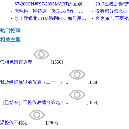
S7-200CN与S7-200SMART的区别
2017王者之狮“鸡”情签到
·
·
老毛桃一键还原，傻瓜式操作一键轻松备份还原；程序为向导式安装，一键即可实现自动备份或还原系统。
没有积分怎么办
·
·
急！欧姆龙CJ1M系列PLC,如何用时间控制变频器。要求时间在组态王中可以自由输入！拜托各位大神了！
台达plc与三菱
·
·
热门招聘
相关主题
气相色谱仪原理
[1556]
我曾经维修过的仪表（二十一）...
[1858]
（已结帖）工控仪表擂台第九十...
[1854]
温控仪不稳定
[2963]