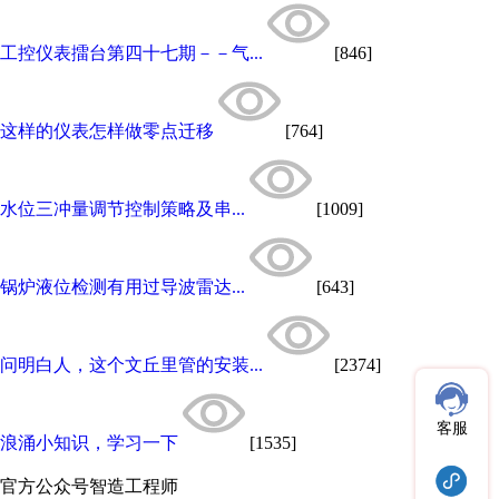
工控仪表擂台第四十七期－－气...
[846]
这样的仪表怎样做零点迁移
[764]
水位三冲量调节控制策略及串...
[1009]
锅炉液位检测有用过导波雷达...
[643]
问明白人，这个文丘里管的安装...
[2374]
客服
浪涌小知识，学习一下
[1535]
官方公众号
智造工程师