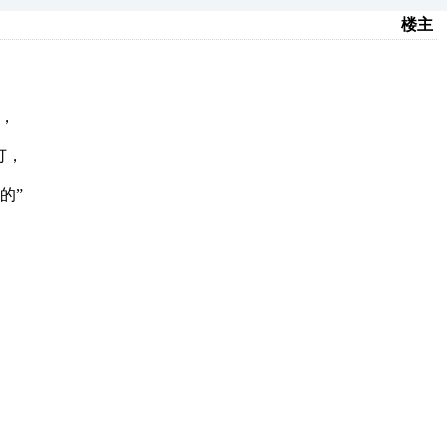
楼主
道，
订，
的”