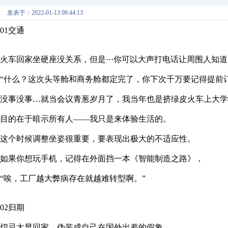
发表于：2022-01-13 09:44:13
01交通
火车回家坐硬座没关系，但是···你可以大声打电话让周围人知
“什么？这次头等舱和商务舱都定完了，你下次千万要记得提前
没事没事…就当会议青葱岁月了，我当年也是挤绿皮火车上大学
目的在于暗示所有人——我只是来体验生活的。
这个时候调整坐姿很重要，要表现出极大的不适应性。
如果你想玩手机，记得在外面挡一本《智能制造之路》，
“唉，工厂越大弊病存在就越难转型啊。”
02归期
切忌太早回家，伪装成自己在国外出差的假象。