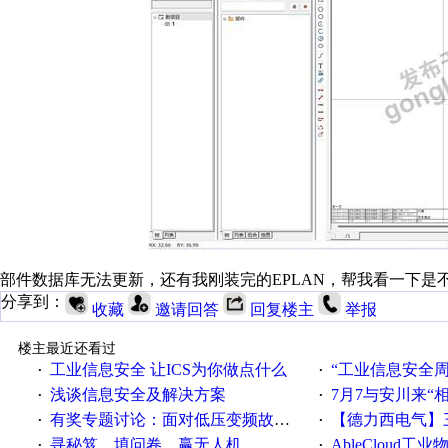
部件数据库无法更新，还有我刚装完的EPLAN，帮我看一下
分享到：
收藏
邀请回答
回复楼主
举报
楼主最近还看过
工业信息安全 让ICS为你做点什么
“工业信息安全周之我见”
·
·
浅谈信息安全及解决方案
7月7与安川来“
·
·
有奖专题讨论：面对低压变频故障，老手是这样解决的！
【德力西电气】三
·
·
寻秘笈、填问卷、赢无人机
AbleCloud工业物
·
·