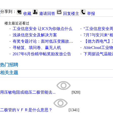
分享到：
收藏
邀请回答
回复楼主
举报
楼主最近还看过
工业信息安全 让ICS为你做点什么
“工业信息安全周之我见”
·
·
浅谈信息安全及解决方案
7月7与安川来“
·
·
有奖专题讨论：面对低压变频故障，老手是这样解决的！
【德力西电气】三
·
·
寻秘笈、填问卷、赢无人机
AbleCloud工业物
·
·
2017年6月份精华帖奖励发放公告
下周据说气温能
·
·
热门招聘
相关主题
用压敏电阻或稳压二极管能去...
[920]
二极管的ＶＦＲ是什么意思？
[1341]