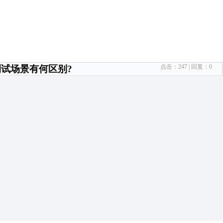
点击：
247
| 回复：
0
测试场景有何区别?