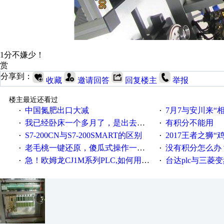
1分不嫌少！
赏
分享到：
收藏
邀请回答
回复楼主
举报
楼主最近还看过
中国氮肥出口大减
7月7与安川来“
·
·
我已经卧床一个多月了，是出去安装机械手在高速遭遇车祸所致:大家工作都要特别注意啊
有积分不能用
·
·
S7-200CN与S7-200SMART的区别
2017王者之狮“鸡”情签到
·
·
老毛桃一键还原，傻瓜式操作一键轻松备份还原；程序为向导式安装，一键即可实现自动备份或还原系统。
没有积分怎么办
·
·
急！欧姆龙CJ1M系列PLC,如何用时间控制变频器。要求时间在组态王中可以自由输入！拜托各位大神了！
台达plc与三菱
·
·