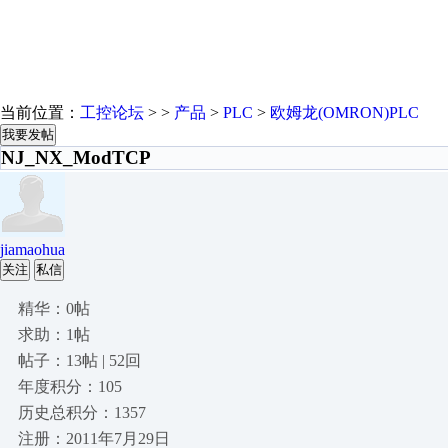
当前位置：
工控论坛
> >
产品
>
PLC
>
欧姆龙(OMRON)PLC
我要发帖
NJ_NX_ModTCP
jiamaohua
关注
私信
精华：0帖
求助：1帖
帖子：13帖 | 52回
年度积分：105
历史总积分：1357
注册：2011年7月29日