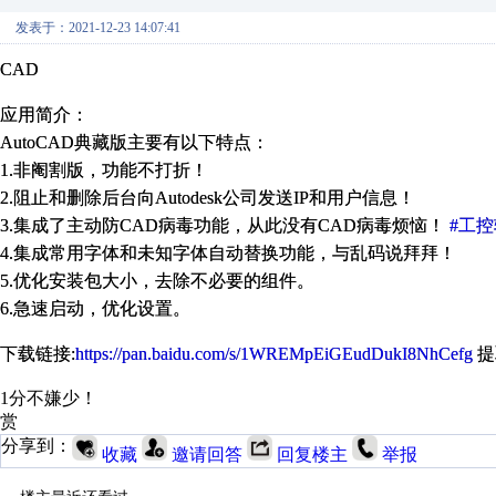
发表于：2021-12-23 14:07:41
CAD
应用简介：
AutoCAD典藏版主要有以下特点：
1.非阉割版，功能不打折！
2.阻止和删除后台向Autodesk公司发送IP和用户信息！
3.集成了主动防CAD病毒功能，从此没有CAD病毒烦恼！
#工控
4.集成常用字体和未知字体自动替换功能，与乱码说拜拜！
5.优化安装包大小，去除不必要的组件。
6.急速启动，优化设置。
下载链接:
https://pan.baidu.com/s/1WREMpEiGEudDukI8NhCefg
提
1分不嫌少！
赏
分享到：
收藏
邀请回答
回复楼主
举报