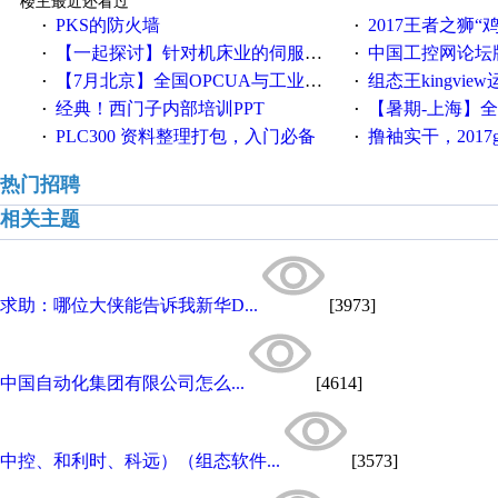
楼主最近还看过
PKS的防火墙
2017王者之狮“鸡”情签到
·
·
【一起探讨】针对机床业的伺服系统发展，您的期望是什么？
中国工控网论坛版块
·
·
【7月北京】全国OPCUA与工业互联技术培训班通知！
组态王kingvi
·
·
经典！西门子内部培训PPT
【暑期-上海】全国工业4.
·
·
PLC300 资料整理打包，入门必备
撸袖实干，2017gongkong
·
·
热门招聘
相关主题
求助：哪位大侠能告诉我新华D...
[3973]
中国自动化集团有限公司怎么...
[4614]
中控、和利时、科远）（组态软件...
[3573]