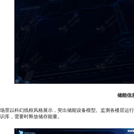
储能信
场景以科幻线框风格展示，突出储能设备模型。监测各楼层运
识库，需要时释放储存能量。