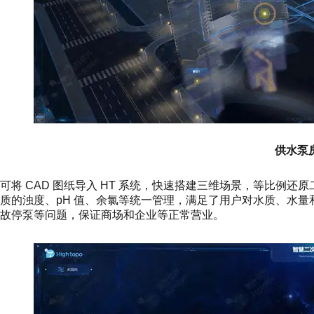
供水泵
可将 CAD 图纸导入 HT 系统，快速搭建三维场景，等比例
质的浊度、pH 值、余氯等统一管理，满足了用户对水质、水
故停泵等问题，保证商场和企业等正常营业。