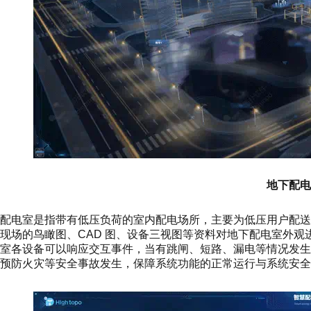
地下配电
配电室是指带有低压负荷的室内配电场所，主要为低压用户配
现场的鸟瞰图、CAD 图、设备三视图等资料对地下配电室外观进行
室各设备可以响应交互事件，当有跳闸、短路、漏电等情况发
预防火灾等安全事故发生，保障系统功能的正常运行与系统安全