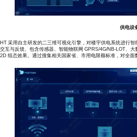
供电设
HT 采用自主研发的二三维可视化引擎，对楼宇供电系统进行
交互与反馈。包含传感器、智能物联网 GPRS/4G/NB-LO
2D 组态效果。通过搜集相关国家省、市用电限额标准，对全