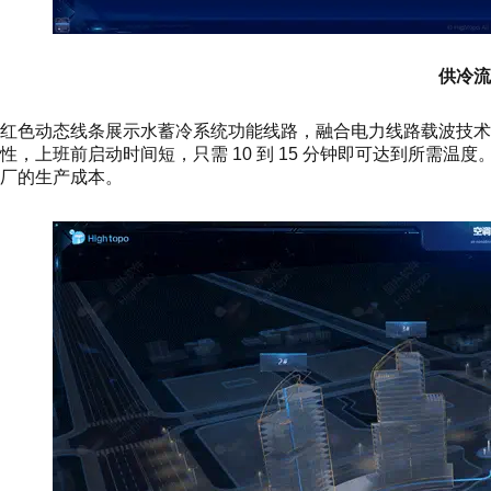
供冷流
红色动态线条展示水蓄冷系统功能线路，融合电力线路载波技术
性，上班前启动时间短，只需 10 到 15 分钟即可达到所需温
厂的生产成本。