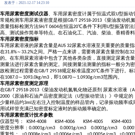
发表于：2021-12-17 14:23:10
车用尿素密度测试仪器
、
车用尿素密度计
属于恒温式双
型振动
U
常规检测车用尿素液密度是根据
《柴油发动机氮
GB/T 29518-2013
质量指标检测方法
在恒温
℃
条件下利用
型振荡管法
SH/T 0604
20
U
高、测试操作简单等特点。在石油化工、汽油、柴油、香精香料
车用尿素密度指标
车用尿素溶液的尿素含量是
尿素水溶液至关重要的质量指
AUS 32
在
～
之间。严格一点来讲，需要将尿素含量控制在
31.8%
33.2%
32
的。在车用尿素溶液中包含了其他各类杂质，直接测定尿素含
测量法进行尿素含量的测定。间接测量法测量的指标一般分为密
故检测过程需要在
规定标准温度
℃
条件下进行。标
GB/T 29518
20
在
～
，即
～
范围内。
1087.0
1093.0kg/m3
1.0870
1.0930g/cm3
车用尿素密度测定
原理
在
《柴油发动机氮氧化物还原剂 尿素水溶液（
GB/T 29518-2013
A
《原油和石油产品密度测定法（
型振动管法）》中
规定的
2000
U
少量样品约
左右注入控制温度的样品管内，记录振动频率或
3ml
用试样管充满已知密度标定液时的振动频率确定的。
车用尿素密度计
技术参数
仪器型号：
KSM-4008 KSM-4006 KSM-4005 KSM-4003
密度分辨率：
0.0001g/cm3 0.0001g/cm3 0.0001g/cm3 0.000
重复性：
±
±
±
±
0.0008g/cm3
0.0006g/cm3
0.0005g/cm3
0.000