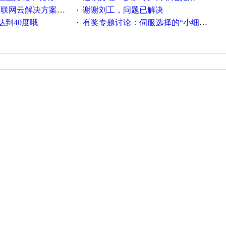
联网云解决方案实践及应用
谢谢刘工，问题已解决
·
达到40度哦
有奖专题讨论：伺服选择的“小细节大学问”奖励公告
·