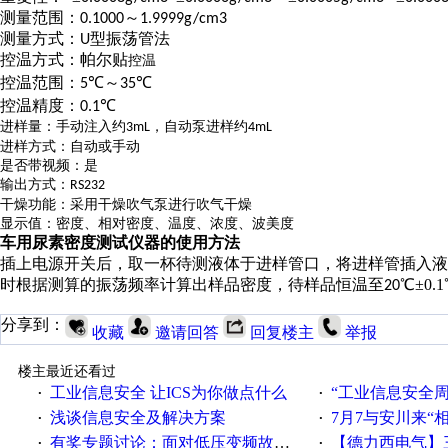
测量范围：
～
0.1000
1.9999g/cm3
测量方式：
型振荡管法
U
控温方式：帕尔贴
控温
控温范围：
℃
～
℃
5
35
控温精度：
℃
0.1
进样量：
手动注入约
，自动泵进样约
3mL
4mL
进样方式：自动或手动
是否带视频：是
输出方式：
RS232
干燥功能：采用干燥吹气泵进行吹气干燥
显示值
：
密度、相对密度、温度、浓度、波美度
车用尿素密度测试仪器
的使用方法
插上电源开关
后，取一杯待测液体于进样管口，将进样管插入液
时根据测算的振荡频率计算出样品密度，待样品恒温至
℃±
0.1
20
分享到：
收藏
邀请回答
回复楼主
举报
楼主最近还看过
工业信息安全 让ICS为你做点什么
“工业信息安全周之我见”
·
·
浅谈信息安全及解决方案
7月7与安川来“
·
·
有奖专题讨论：面对低压变频故障，老手是这样解决的！
【德力西电气】三
·
·