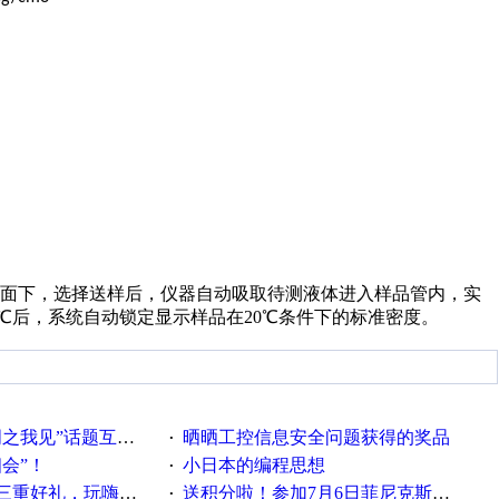
面下，选择送样后，仪器自动吸取待测液体进入样品管内，实
℃
后，系统自动锁定显示样品在
20
℃
条件下的标准密度。
话题互动获奖名单发布公告
晒晒工控信息安全问题获得的奖品
·
相会”！
小日本的编程思想
·
重好礼，玩嗨夏日！
送积分啦！参加7月6日菲尼克斯在线研讨会即得
·