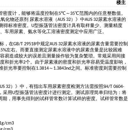
楼主
管密度计，能够将温度控制在
℃
～
℃
范围内的任意整数值。
5
35
氧化物还原剂 尿素水溶液（
）》中
尿素水溶液的
AUS 32
AUS 32
测得标准密度。
型振荡管法密度计具有取样量少、测量精度
U
、车用尿素、氨水等化工溶液密度测定中应用广泛。
标，在
中规定
尿素水溶液的尿素含量需要控制
GB/T 29518
AUS 32
左右。而要直接测定尿素水溶液中的尿素含量是比较困难
.5%
量容易造成较大的误差且测量操作较为复杂繁琐。常规采用间接
度和折光率
个。由于尿素液的密度和折光率容易受温度影响，
2
准折光率要控制在
～
之间。标准密度则需要控制
1.3814
1.3843nd
）》中，有指出
车用尿素密度检测方法
需按照
US 32
SH/T 0604-
，采用
型振荡管法密度计进行测定。测试原理简单归结为：将
U
周期，用事先得到的试样管常数计算试样的密度。试样管常数是
1g/cm3
3g/cm3