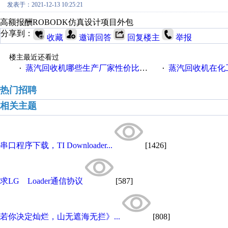
发表于：2021-12-13 10:25:21
高额报酬ROBODK仿真设计项目外包
分享到：
收藏
邀请回答
回复楼主
举报
楼主最近还看过
蒸汽回收机哪些生产厂家性价比高一些
蒸汽回收机在化
·
·
热门招聘
相关主题
串口程序下载，TI Downloader...
[1426]
求LG Loader通信协议
[587]
若你决定灿烂，山无遮海无拦》...
[808]