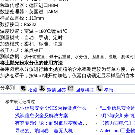
称重传感器：德国进口
HBM
数据处理器：英国进口
ARM
样品盘直径：
110mm
数据接口：
RS232
温度设置：室温～
℃
增温
℃
180
1
测量模式：自动、手动、定时
加热模式：柔和、标准、快速
校正方式：单点校正
测试数据：
烘干前重量、烘干后重量、水分值、固含量、温度、测试时
稀土抛光粉水分仪的使用方法
采用卤素水分仪进行
稀土
抛光粉的含水率测定较为简单方便。在
加热仓罩子，按
键开始加热，仪器自动锁定显示样品的含水
Start
分享到：
收藏
邀请回答
回复楼主
举报
楼主最近还看过
工业信息安全 让ICS为你做点什么
“工业信息安全周之我见”
·
·
浅谈信息安全及解决方案
7月7与安川来“
·
·
有奖专题讨论：面对低压变频故障，老手是这样解决的！
【德力西电气】三
·
·
寻秘笈、填问卷、赢无人机
AbleCloud工业物
·
·