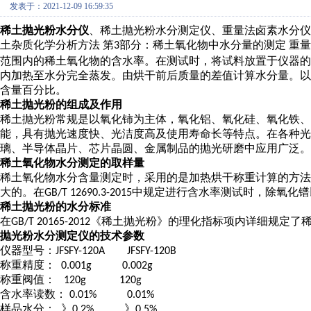
发表于：2021-12-09 16:59:35
稀土抛光粉水分仪
、稀土抛光粉水分测定仪、重量法卤素水分仪
土杂质化学分析方法 第
部分：稀土氧化物中水分量的测定 重
3
范围内的稀土氧化物的含水率。在测试时，将试料放置于仪器的
内加热至水分完全蒸发。由烘干前后质量的差值计算水分量。
含量百分比。
稀土抛光粉的组成及作用
稀土抛光粉常规是以氧化铈为主体，氧化铝、氧化硅、氧化铁、
能，具有抛光速度快、光洁度高及使用寿命长等特点。在各种
璃、半导体晶片、芯片晶圆、金属制品的抛光研磨中应用广泛。
稀土氧化物水分测定的取样量
稀土氧化物水分含量测定时，采用的是加热烘干称重计算的方法
大的。在
中规定进行含水率测试时，除氧化镨
GB/T 12690.3-2015
稀土抛光粉的水分标准
在
《稀土抛光粉》的理化指标项内详细规定了
GB/T 20165-2012
抛光粉水分测定仪的技术参数
仪器型号：
JFSFY-120A JFSFY-120B
称重精度：
0.001g 0.002g
称重阀值：
120g 120g
含水率读数：
0.01% 0.01%
样品水分：
》
》
0.2%
0.5%