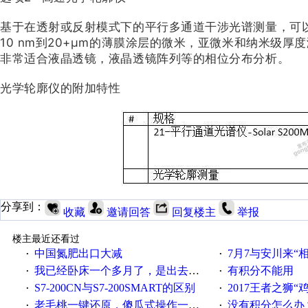
基于在透射或反射模式下的平行多通道干涉光谱测量，可
10 nm到20+μm的薄膜涂层的微米，亚微米和纳米级
非常适合液晶透镜，液晶透镜阵列等的相位分布分析。
光学轮廓仪的附加特性
分享到：
收藏
邀请回答
回复楼主
举报
楼主最近还看过
中国氮肥出口大减
7月7与安川来“
·
·
我已经卧床一个多月了，是出去安装机械手在高速遭遇车祸所致:大家工作都要特别注意啊
有积分不能用
·
·
S7-200CN与S7-200SMART的区别
2017王者之狮“鸡”情签到
·
·
老毛桃一键还原，傻瓜式操作一键轻松备份还原；程序为向导式安装，一键即可实现自动备份或还原系统。
没有积分怎么办
·
·