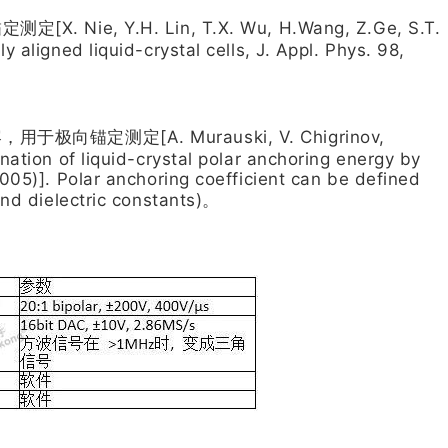
 Y.H. Lin, T.X. Wu, H.Wang, Z.Ge, S.T.
aligned liquid-crystal cells, J. Appl. Phys. 98,
定测定[A. Murauski, V. Chigrinov,
ation of liquid-crystal polar anchoring energy by
005)]. Polar anchoring coefficient can be defined
and dielectric constants)。