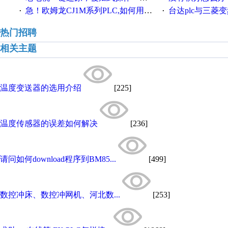
急！欧姆龙CJ1M系列PLC,如何用时间控制变频器。要求时间在组态王中可以自由输入！拜托各位大神了！
台达plc与三菱
·
·
热门招聘
相关主题
温度变送器的选用介绍
[225]
温度传感器的误差如何解决
[236]
请问如何download程序到BM85...
[499]
数控冲床、数控冲网机、河北数...
[253]