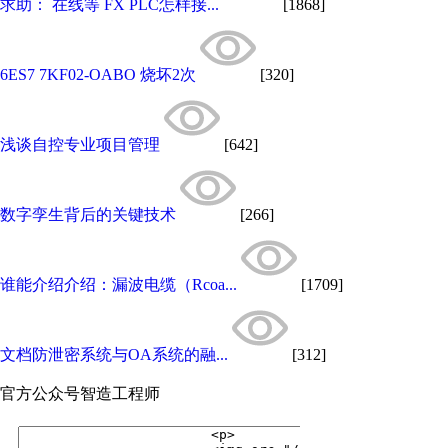
求助： 在线等 FX PLC怎样接...
[1868]
6ES7 7KF02-OABO 烧坏2次
[320]
浅谈自控专业项目管理
[642]
数字孪生背后的关键技术
[266]
谁能介绍介绍：漏波电缆（Rcoa...
[1709]
文档防泄密系统与OA系统的融...
[312]
官方公众号
智造工程师