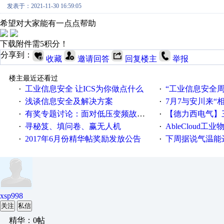
发表于：2021-11-30 16:59:05
希望对大家能有一点点帮助
下载附件需5积分！
分享到：
收藏
邀请回答
回复楼主
举报
楼主最近还看过
工业信息安全 让ICS为你做点什么
“工业信息安全周之我见”
·
·
浅谈信息安全及解决方案
7月7与安川来“
·
·
有奖专题讨论：面对低压变频故障，老手是这样解决的！
【德力西电气】三
·
·
寻秘笈、填问卷、赢无人机
AbleCloud工业物
·
·
2017年6月份精华帖奖励发放公告
下周据说气温能
·
·
xsp998
关注
私信
精华：0帖