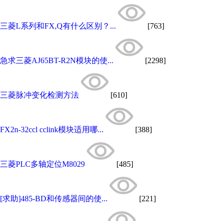
三菱L系列和FX,Q有什么区别？...
[763]
急求三菱AJ65BT-R2N模块的使...
[2298]
三菱脉冲变化检测方法
[610]
FX2n-32ccl cclink模块适用哪...
[388]
三菱PLC多轴定位M8029
[485]
[求助]485-BD和传感器间的使...
[221]